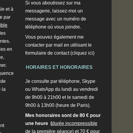
Si vous aboutissez sur ma
le et à
messagerie, laissez-moi un
ée par
message avec un numéro de
ible
téléphone où vous joindre.
Mes
Vous pouvez également me
ntes
.
contacter par mail en utilisant le
les en
formulaire de contact
(cliquez ici)
e,
ner
.
HORAIRES ET HONORAIRES
équence
 de
Je consulte par téléphone, Skype
 la
ou WhatsApp du lundi au vendredi
de 9h00 à 21h00 et le samedi de
9h00 à 13h00 (heure de Paris).
Mes honoraires sont de 80 € pour
une heure (
durée incompressible
nt
de la première séance)
et 70 € pour