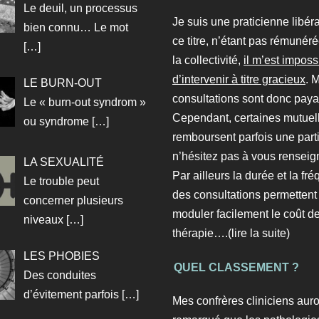
Le deuil, un processus
Je suis une praticienne libéra
bien connu… Le mot
ce titre, n’étant pas rémunér
[…]
la collectivité,
il m’est imposs
d’intervenir à titre gracieux
. 
LE BURN-OUT
consultations
sont donc paya
Le « burn-out syndrom »
Cependant, certaines mutuel
ou syndrome
[…]
remboursent parfois une parti
n’hésitez pas à vous renseig
LA SEXUALITÉ
Par ailleurs la durée et la fr
Le trouble peut
des consultations permettent
concerner plusieurs
moduler facilement le coût de
niveaux
[…]
thérapie….
(lire la suite)
LES PHOBIES
QUEL CLASSEMENT ?
Des conduites
d’évitement parfois
[…]
Mes confrères cliniciens auro