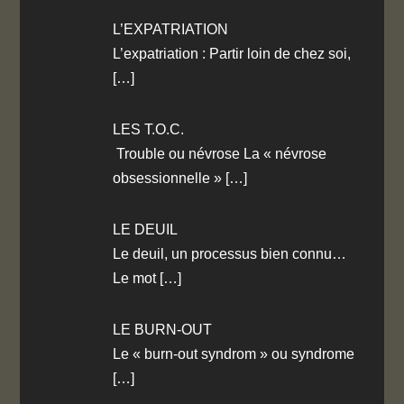
L’EXPATRIATION
L’expatriation : Partir loin de chez soi,
[…]
LES T.O.C.
Trouble ou névrose La « névrose
obsessionnelle »
[…]
LE DEUIL
Le deuil, un processus bien connu…
Le mot
[…]
LE BURN-OUT
Le « burn-out syndrom » ou syndrome
[…]